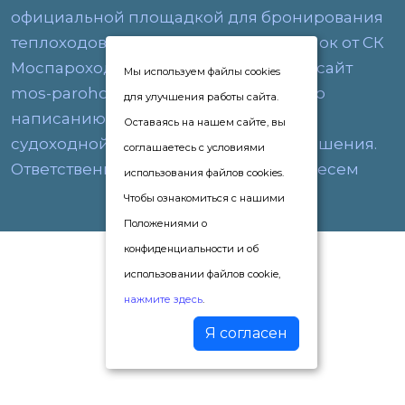
официальной площадкой для бронирования
теплоходов и покупки речных прогулок от СК
Моспароходство. Наш официальный сайт
Мы используем файлы cookies
mos-parohodstvo.ru, другие схожие по
для улучшения работы сайта.
написанию и названию не имеют к
Оставаясь на нашем сайте, вы
судоходной компании никакого отношения.
соглашаетесь с условиями
Ответственность за их услуги мы не несем
использования файлов cookies.
Чтобы ознакомиться с нашими
Положениями о
конфиденциальности и об
использовании файлов cookie,
нажмите здесь
.
Я согласен