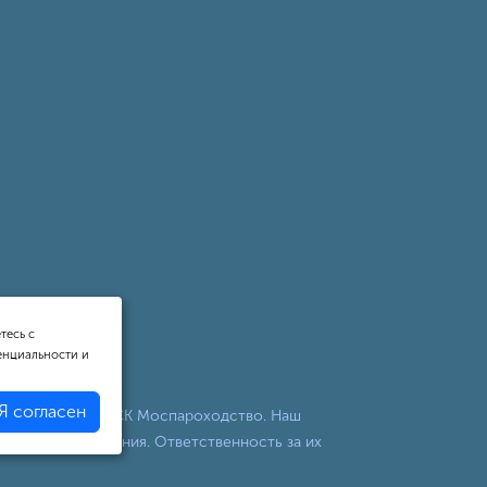
тесь с
енциальности и
Я согласен
ных прогулок от СК Моспароходство. Наш
никакого отношения. Ответственность за их