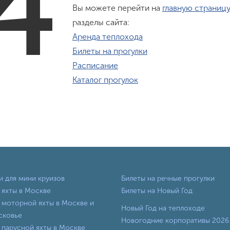
4
Вы можете перейти на
главную страницу
разделы сайта:
Аренда теплохода
Билеты на прогулки
Расписание
Каталог прогулок
и для мини круизов
Билеты на речные прогулки
 яхты в Москве
Билеты на Новый Год
 моторной яхты в Москве и
Новый Год на теплоходе
сковье
Новогодние корпоративы 2026
 парусной яхты в Москве