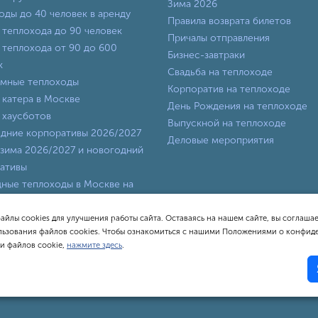
Зима 2026
оды до 40 человек в аренду
Правила возврата билетов
 теплохода до 90 человек
Причалы отправления
 теплохода от 90 до 600
Бизнес-завтраки
к
Свадьба на теплоходе
мные теплоходы
Корпоратив на теплоходе
 катера в Москве
День Рождения на теплоходе
 хаусботов
Выпускной на теплоходе
дние корпоративы 2026/2027
Деловые мероприятия
зима 2026/2027 и новогодний
ативы
ные теплоходы в Москве на
ходные августа и сентября
оды класса «Люкс»
айлы cookies для улучшения работы сайта. Оставаясь на нашем сайте, вы соглашае
ьзования файлов cookies. Чтобы ознакомиться с нашими Положениями о конфид
и файлов cookie,
нажмите здесь
.
циальной площадкой для бронирования теплоходов и покупки реч
хожие по написанию и названию не имеют к судоходной компании 