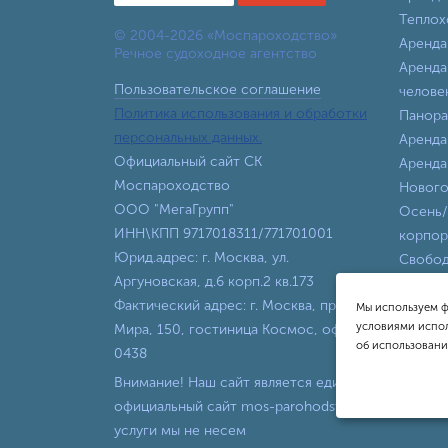
Теплох
© 2004-2026 «Моспароходство»
Аренда
Речное судоходное агентство
Аренда
Пользовательское соглашение
челове
Политика использования и обработки
Панора
персональных данных.
Аренда
Официальный сайт СК
Аренда
Моспароходство
Нового
ООО "МегаГрупп"
Осень/
ИНН\КПП 9717018311/771701001
корпор
Юрид.адрес: г. Москва, ул.
Свобод
Аргуновская, д.6 корп.2 кв.173
все вы
Фактический адрес: г. Москва, пр-т
Теплох
Мы используем ф
условиями испол
Мира, 150, гостиница Космос, офис
об использовани
0438
Внимание! Наш сайт является единственной офи
официальный сайт mos-parohodstvo.ru, другие с
услуги мы не несем