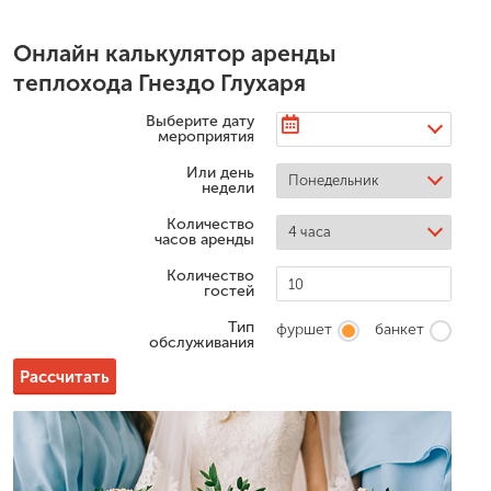
Онлайн калькулятор аренды
теплохода Гнездо Глухаря
Алла
Выберите дату
мероприятия
ры, но в этот
Хотя уже прошла неделя с празднования на
е понравилось!
свадьбы, все равно от одних только воспом
Или день
интерьер,...
хочется танцевать, потому что в день моей 
недели
было о...
Количество
Читать весь отзыв
часов аренды
Количество
гостей
Тип
фуршет
банкет
обслуживания
Рассчитать