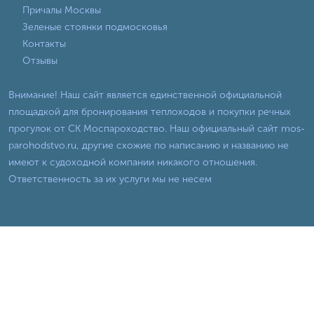
Причалы Москвы
Зеленые стоянки подмосковья
Контакты
Отзывы
Внимание! Наш сайт является единственной официальной
площадкой для бронирования теплоходов и покупки речных
прогулок от СК Моспароходство. Наш официальный сайт mos-
parohodstvo.ru, другие схожие по написанию и названию не
имеют к судоходной компании никакого отношения.
Ответственность за их услуги мы не несем