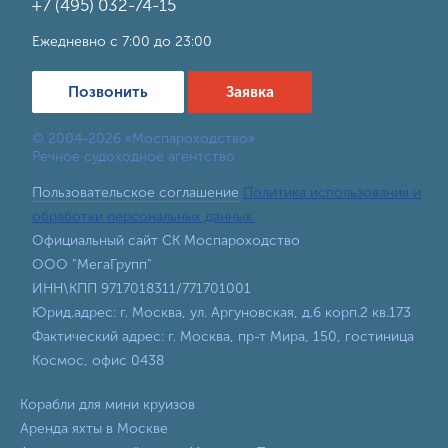
+7 (495) 032-74-15
Ежедневно с 7:00 до 23:00
Позвонить
Заявка
© 2004-2026 «Моспароходство»
Речное судоходное агентство
Пользовательское соглашение
Политика использования и
обработки персональных данных.
Официальный сайт СК Моспароходство
ООО "МегаГрупп"
ИНН\КПП 9717018311/771701001
Юрид.адрес: г. Москва, ул. Аргуновская, д.6 корп.2 кв.173
Фактический адрес: г. Москва, пр-т Мира, 150, гостиница
Космос, офис 0438
Корабли для мини круизов
Аренда яхты в Москве