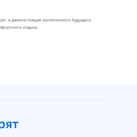
порт, а демонстрация экологичного будущего
мфортного отдыха.
рят