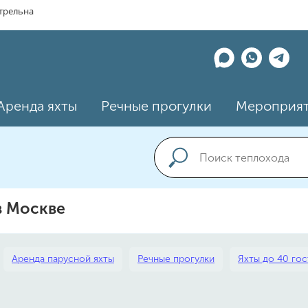
трельна
Аренда яхты
Речные прогулки
Мероприя
в Москве
Аренда парусной яхты
Речные прогулки
Яхты до 40 го