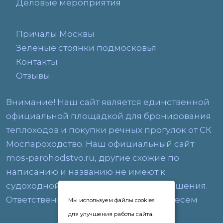
Деловые мероприятия
Причалы Москвы
Зеленые стоянки подмосковья
Контакты
Отзывы
Внимание! Наш сайт является единственной
официальной площадкой для бронирования
теплоходов и покупки речных прогулок от СК
Моспароходство. Наш официальный сайт
mos-parohodstvo.ru, другие схожие по
написанию и названию не имеют к
судоходной компании никакого отношения.
Ответственность за их услуги мы не несем
Мы используем файлы cookies
для улучшения работы сайта.