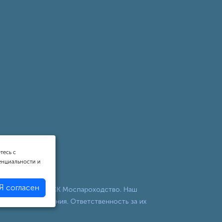
тесь с
енциальности и
Я согласен
ных прогулок от СК Моспароходство. Наш
никакого отношения. Ответственность за их