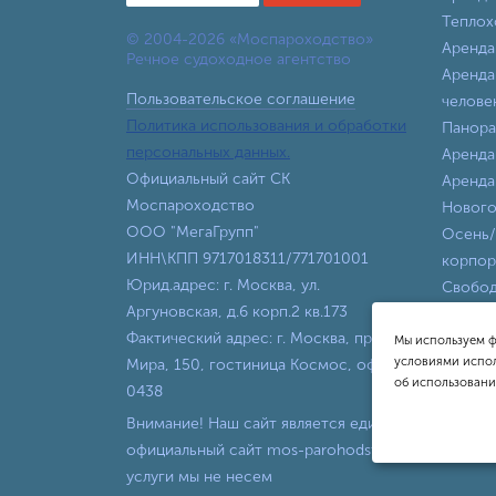
Теплох
© 2004-2026 «Моспароходство»
Аренда
Речное судоходное агентство
Аренда
Пользовательское соглашение
челове
Политика использования и обработки
Панора
персональных данных.
Аренда
Официальный сайт СК
Аренда
Моспароходство
Нового
ООО "МегаГрупп"
Осень/
ИНН\КПП 9717018311/771701001
корпор
Юрид.адрес: г. Москва, ул.
Свобод
Аргуновская, д.6 корп.2 кв.173
все вы
Фактический адрес: г. Москва, пр-т
Теплох
Мы используем ф
условиями испол
Мира, 150, гостиница Космос, офис
об использовани
0438
Внимание! Наш сайт является единственной офи
официальный сайт mos-parohodstvo.ru, другие с
услуги мы не несем