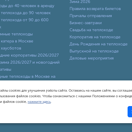
Зима 2026
оды до 40 человек в аренду
Правила возврата билетов
 теплохода до 90 человек
Причалы отправления
 теплохода от 90 до 600
Бизнес-завтраки
к
Свадьба на теплоходе
мные теплоходы
Корпоратив на теплоходе
 катера в Москве
День Рождения на теплоходе
 хаусботов
Выпускной на теплоходе
дние корпоративы 2026/2027
Деловые мероприятия
зима 2026/2027 и новогодний
ативы
ные теплоходы в Москве на
ходные августа и сентября
оды класса «Люкс»
айлы cookies для улучшения работы сайта. Оставаясь на нашем сайте, вы соглашае
ьзования файлов cookies. Чтобы ознакомиться с нашими Положениями о конфид
и файлов cookie,
нажмите здесь
.
циальной площадкой для бронирования теплоходов и покупки реч
хожие по написанию и названию не имеют к судоходной компании 