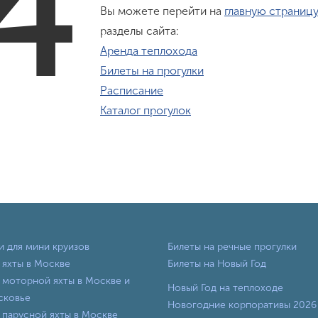
4
Вы можете перейти на
главную страницу
разделы сайта:
Аренда теплохода
Билеты на прогулки
Расписание
Каталог прогулок
и для мини круизов
Билеты на речные прогулки
 яхты в Москве
Билеты на Новый Год
 моторной яхты в Москве и
Новый Год на теплоходе
сковье
Новогодние корпоративы 2026
 парусной яхты в Москве