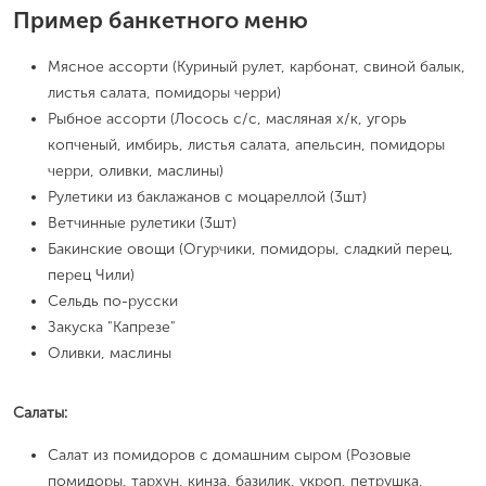
Пример банкетного меню
Мясное ассорти (Куриный рулет, карбонат, свиной балык,
листья салата, помидоры черри)
Рыбное ассорти (Лосось с/с, масляная х/к, угорь
копченый, имбирь, листья салата, апельсин, помидоры
черри, оливки, маслины)
Рулетики из баклажанов с моцареллой (3шт)
Ветчинные рулетики (3шт)
Бакинские овощи (Огурчики, помидоры, сладкий перец,
перец Чили)
Сельдь по-русски
Закуска "Капрезе"
Оливки, маслины
Салаты:
Салат из помидоров с домашним сыром (Розовые
помидоры, тархун, кинза, базилик, укроп, петрушка,