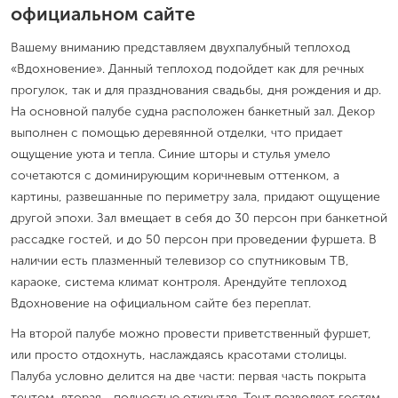
официальном сайте
Вашему вниманию представляем двухпалубный теплоход
«Вдохновение». Данный теплоход подойдет как для речных
прогулок, так и для празднования свадьбы, дня рождения и др.
На основной палубе судна расположен банкетный зал. Декор
выполнен с помощью деревянной отделки, что придает
ощущение уюта и тепла. Синие шторы и стулья умело
сочетаются с доминирующим коричневым оттенком, а
картины, развешанные по периметру зала, придают ощущение
другой эпохи. Зал вмещает в себя до 30 персон при банкетной
рассадке гостей, и до 50 персон при проведении фуршета. В
наличии есть плазменный телевизор со спутниковым ТВ,
караоке, система климат контроля. Арендуйте теплоход
Вдохновение на официальном сайте без переплат.
На второй палубе можно провести приветственный фуршет,
или просто отдохнуть, наслаждаясь красотами столицы.
Палуба условно делится на две части: первая часть покрыта
тентом, вторая - полностью открытая. Тент позволяет гостям